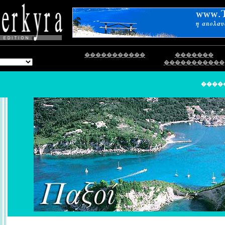
�����������
�������
�����������
����