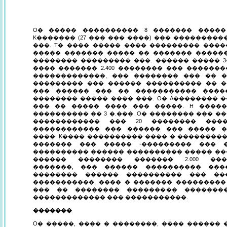
O� ����� ���������� 8 ������� �����
K������� (27 ��� ��� ����) ��� �����������
���. T� ���� ����� ���� ��������� ����
����� ������� ����� �� ������� �����
�������� ��������� ���. ������ ����� 3
���� ������� 2.400 �������� ��� ������
�������������, ��� �������� ��� �� ��
��������� ��� ������ ���������� �� 
��� ������ ��� �� ����������� �����
�������� ����� ���� ���. O� A�������� ��
��� �� ����� ���� ��� �����. H ����
���������� �� 3 �.���. O� �������� ��� ��
������������ ��� 20 �������� ���
������������ ��� ������ ��� ����� �
����. K���� ���������� ���� � ���������
������� ��� ����� -��������� ��� �
���������� ������ ���������� ����� ���
������ �������� ������� 2.000 ���
�������, ��� ������ ���������� ���
�������� ������ ���������� ��� ��
�����������, ���� � ������� ���������
��� �� �������� ��������� �������
������������� ��� �����������.
�������
O� �����, ���� � ��������, ���� ������