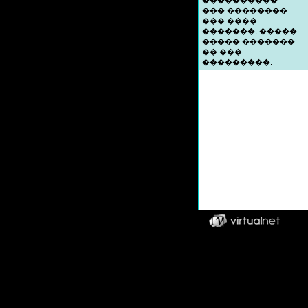
����������
��� ��������
��� ����
�������, �����
����� �������
�� ���
���������.