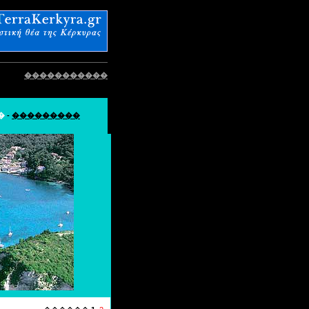
�����������
�
-
���������