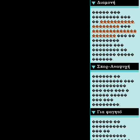
����� ���
�������� ���
��
����������
,
��������
���
�������������
�������
��� ��
��������
������ ���
�������� ��
������� �����
������.
������ ��
��������� ���
����������
��� ��� ��� �
����� �����
��� ���
��������;
������ ��
����������
��� ��
����������