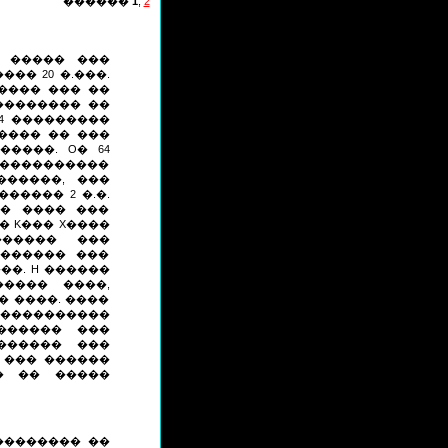
������
1
,
2
 ����� ���
�� 20 �.���.
���� ��� ��
�������� ��
4 ���������
����� �� ���
����. O� 64
�����������
�����, ���
����� 2 �.�.
�� ���� ���
� K��� X����
������ ���
������ ���
��. H ������
���� ����,
 ����. ����
����������
������ ���
������ ���
 ��� ������
� �� �����
 �������� ��