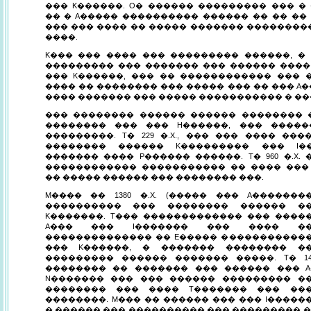
��� K������. O� ������ ��������� ��� �
�� � A����� ���������� ������ �� �� ��
��� ��� ���� �� ����� ������� ��������
����.
K��� ��� ���� ��� ��������� ������, �
��������� ��� ������� ��� ������ ����
��� K������, ��� �� ������������ ��� 
���� �� �������� ��� ����� ��� �� ��� A�
���� ������� ��� ����� ����������� � ��
��� �������� ������ ������ �������� 
�������� ��� ��� H������, ��� �����
���������. T� 229 �.X., ��� ��� ���� ��
�������� ������ K��������� ��� I�
������� ���� P������ ������. T� 960 �.X.
������������ ����������� �� ���� ���
�� ����� ������ ��� �������� ���.
M���� �� 1380 �.X. (����� ��� A�������
���������� ��� �������� ������ �
K�������. T��� ������������� ��� ����
A��� ��� I������� ��� ���� �
�������������� �� E����� �����������
��� K������, � ������� �������� �
��������� ������ ������� �����. T� 14
�������� �� ������� ��� ������ ��� A
N������� ��� ��� ������ ��������� �
�������� ��� ���� T������� ��� ��
��������. M��� �� ������ ��� ��� I�����
� ������ ��� ���������� ��� ��������� 