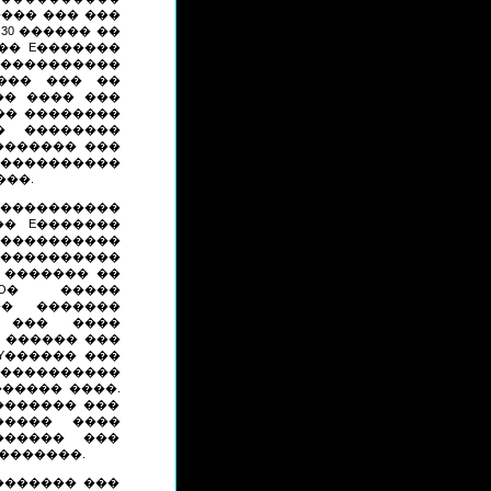
��� ��� ���
 30 ������ ��
�� E�������
�����������
��� ��� ��
�� ���� ���
�� ��������
� ��������
������� ���
���������
���.
����������
�� E�������
�����������
 �����������
 ������� ��
O� �����
�� �������
 ��� ����
 ������ ���
Y������ ���
���������
����� ����.
������� ���
����� ����
������ ���
��������.
������� ���