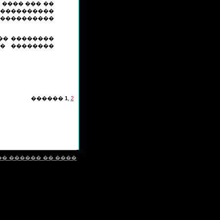
 ���� ��� ��
����������
����������
��� ��������
�� ��������
������
1
,
2
�� ������ �� ����