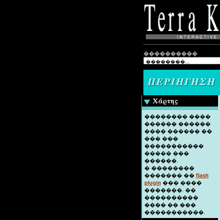
����������
�������� ����
������ ������
���� ������ ��
��� ���
�����������
����� ���
������.
� ��������
������� ��
flash
plugin
��� ����
�������. ��
����������
���� �� ���
�����������.