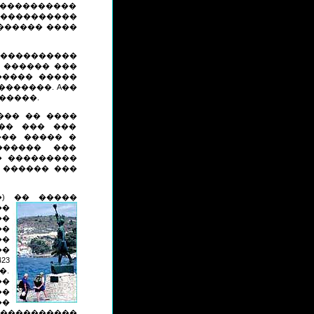
 ����������
 ����������
������ ����
 ����������
 ������ ���
����� �����
�������. A��
�����.
��� �� ����
�� ��� ���
���� ����� �
������ ���
 � ���������
 ������ ���
�) �� �����
��
��
��
��
��
23
�.
��
��
��
�����������