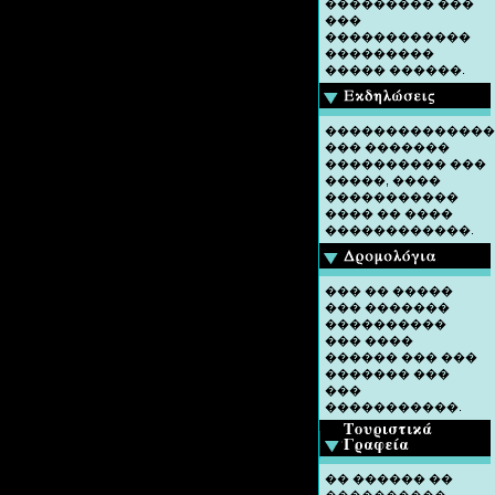
��������� ���
���
������������
���������
����� ������.
��������������
��� �������
���������� ���
�����, ����
�����������
���� �� ����
������������.
��� �� �����
��� �������
����������
��� ����
������ ��� ���
������� ���
���
�����������.
�� ������ ��