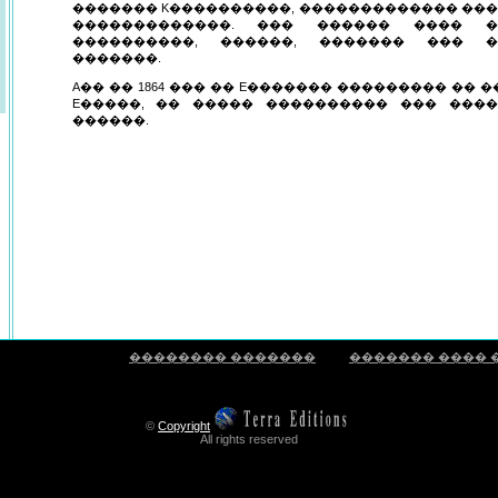
������� K����������, ������������� ���
�������������. ��� ������ ���� �
����������, ������, ������� ��� �
�������.
A�� �� 1864 ��� �� E������� ��������� �� 
E�����, �� ����� ���������� ��� ���
������.
�������� �������
������� ���� 
©
Copyright
All rights reserved