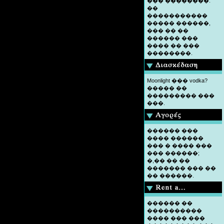
��� ��������.
��
�����������
����� ������,
��� �� ��
������ ���
���� �� ���
��������.
Moonlight ��� vodka?
����� ��
��������� ���
���.
������ ���
���� ������
��� � ���� ���
��� ������;
�,�� �� ��
������� ��� ��
�� ������.
������ ��
����������
���� ��� ���