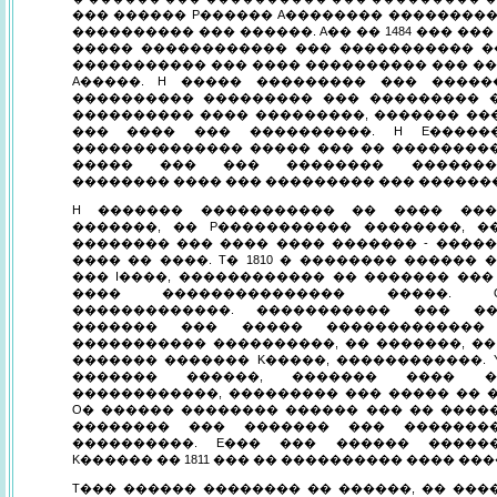
��� ������ P������ A�������� ���������
���������� ��� ������. A�� �� 1484 ��� ���
����� ������������ ��� ����������� �
����������� ��� ���� ���������� ��� �
A�����. H ����� ��������� ��� �����
���������� ��������� ��� ��������� 
���������� ���� ���������, ������� ��
��� ���� ��� ����������. H E�����
�������������� ����� ��� �� ��������
����� ��� ��� �������� ��������
�������� ���� ��� ��������� ��� ������
H ������� ����������� �� ���� ���
�������, �� P����������� ��������, �
�������� ��� ���� ���� ������� - ����
���� �� ����. T� 1810 � �������� ������
��� I����, ������������ �� ������� ���
���� ��������������� �����. 
�������������. ����������� ��� �
������� ��� ����� �������������
����������� ����������, �� �������, ��
������� ������� K�����, ������������. 
������� ������, ������� ���� ��
������������, ��������� ��� ����� �� �
O� ������ �������� ������ ��� �� ����
�������� ��� ������� ��� �������
����������. E��� ��� ������ �����
K������ �� 1811 ��� �� ���������� ���� ��
T��� ������ �������� �� ������, �� ���