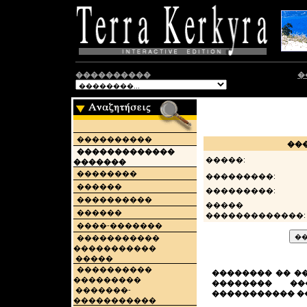
����������
�
����������
��
�������������
�����:
�������
��������
���������:
������
���������:
����������
�����
������
�������������:
����-�������
�����������
�����������
�����
����������
�������� �� �
���������
�������� �
�������-
����������� �
�����������