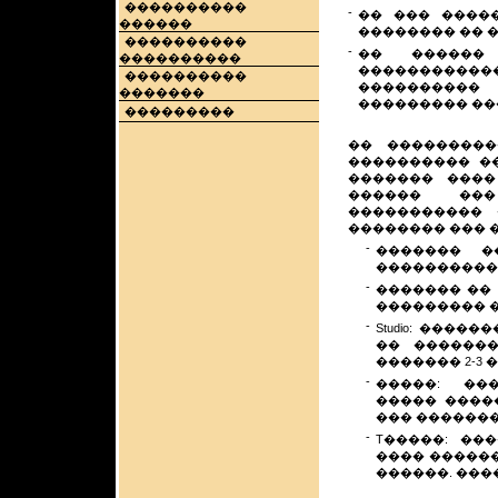
����������
-
�� ��� ����
������
�������� �� �
����������
-
�� ������
����������
���������
����������
����������
�������
��������� �
���������
�� ���������
���������� �
������� ����
������ ���
����������� 
�������� ��� 
-
������� �
����������
-
������� ��
��������� 
-
Studio: ���
�� �������
������� 2-3 
-
�����: ��
����� ����
��� �������.
-
T�����: ��
���� �����
������. ����