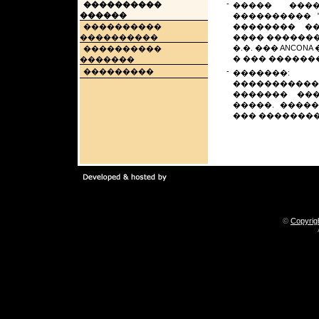
-
����������
����� ���
������
���������� 
����������
�������� �
����������
���� �������
�.�. ��� ANCON
����������
� ��� �������
�������
���������
-
�������
����������
������� ��
�����. ����
��� ��������
©
Copyrig