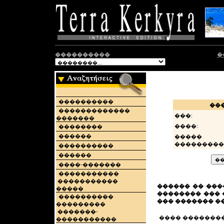
����������
�
����������
��
�������������
���:
�������
����:
��������
������
�����
���������
����������
������
����-�������
�����������
�����������
������ �� ���
�����
�������� ��� 
����������
��� ������� �
���������
�������-
���� ��������
�����������