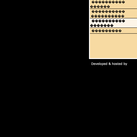
����������
������
����������
����������
����������
�������
���������