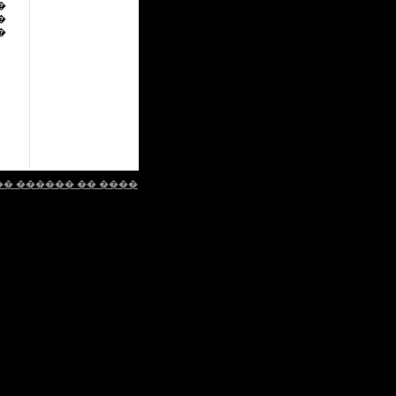
�
�
�
�� ������ �� ����