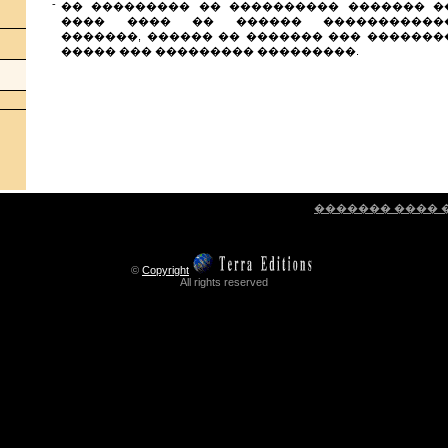
-
�� ��������� �� ���������� ������� �
���� ���� �� ������ �����������
�������, ������ �� ������� ��� �������
����� ��� ��������� ���������.
������� ���� 
©
Copyright
All rights reserved