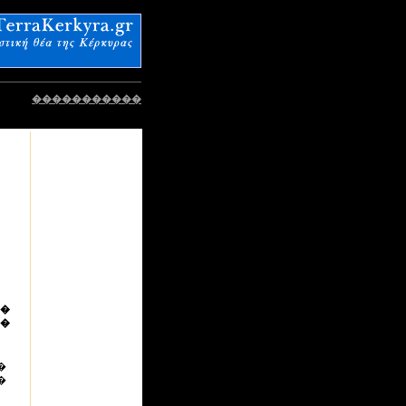
�����������
�
�
�
�