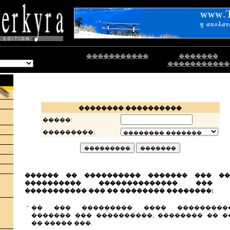
�����������
�������
�����������
�������� ����������
�����:
���������:
������ �� ���������� ������� ��� ��
���������� �������������� ��� 
����������� ��� �� �������� ��������:
-
�� ��� ��������� ���� ���������
������� ��� ����������, �������� �� �
�� ����� ���.