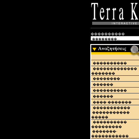
����������
����������
�������������
�������
��������
������
����������
������
����-�������
�����������
�����������
�����
����������
���������
�������-
�����������