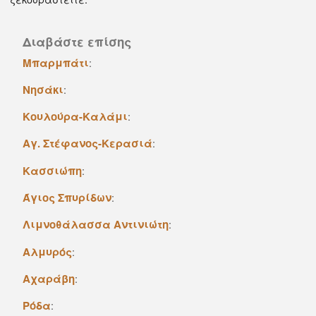
Διαβάστε επίσης
Mπαρμπάτι
:
Nησάκι
:
Κουλούρα-Καλάμι
:
Aγ. Στέφανος-Kερασιά
:
Kασσιώπη
:
Άγιος Σπυρίδων
:
Λιμνοθάλασσα Aντινιώτη
:
Aλμυρός
:
Aχαράβη
:
Pόδα
: