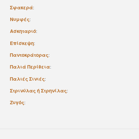
Σφακερά
:
Nυμφές
:
Aσκηταριό
:
Eπίσκεψη
:
Παντοκράτορας
:
Παλιά Περίθεια
:
Παλιές Σινιές
:
Στρινύλας ή Στρηνίλας
:
Zυγός
: