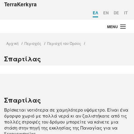
TerraKerkyra
EΛ
EN
DE
IT
MENU
Αρχική
Αρχική
Περιοχές
Περιοχή του Όρους
/
/
/
Στοιχεία Ταυτότητας
Σπαρτίλας
Περιοχές
Τι να κάνω
Σχεδιάστε το ταξίδι σας
Η Κέρκυρα σήμερα
Σπαρτίλας
Βρίσκεται νοτιότερα σε χαμηλότερο υψόμετρο. Eίναι ένα
όμορφο χωριό με πολλά νερά κι αν ζαλιστήκατε από τις
πολλές στροφές του δρόμου μπορείτε να κάνετε μια
στάση στην πηγή της εκκλησίας της Παναγίας για να
ξεκουραστείτε.