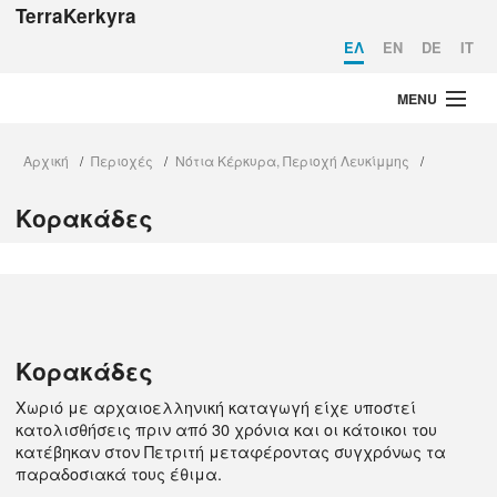
TerraKerkyra
EΛ
EN
DE
IT
MENU
Αρχική
Αρχική
Περιοχές
Νότια Κέρκυρα, Περιοχή Λευκίμμης
/
/
/
Στοιχεία Ταυτότητας
Κορακάδες
Περιοχές
Τι να κάνω
Σχεδιάστε το ταξίδι σας
Η Κέρκυρα σήμερα
Κορακάδες
Χωριό με αρχαιοελληνική καταγωγή είχε υποστεί
κατολισθήσεις πριν από 30 χρόνια και οι κάτοικοι του
κατέβηκαν στον Πετριτή μεταφέροντας συγχρόνως τα
παραδοσιακά τους έθιμα.