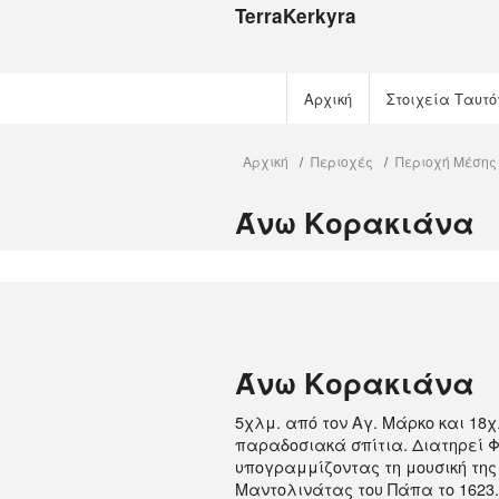
TerraKerkyra
Αρχική
Στοιχεία Ταυτό
Ιστορία
Αρχική
Περιοχές
Περιοχή Μέσης
/
/
Φύση
Άνω Kορακιάνα
η Κέρκυρα σήμ
Πίστη
Πολιτισμός
Άνω Kορακιάνα
5χλμ. από τον Aγ. Mάρκο και 18χ
παραδοσιακά σπίτια. Διατηρεί Φ
υπογραμμίζοντας τη μουσική της
Mαντολινάτας του Πάπα το 1623. 