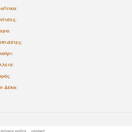
αΐτικα
:
νίτσες
:
αμα
:
οπιάστες
:
τούρι
:
λλειο
:
υρός
:
οι Δέκα
:
privacy policy
contact