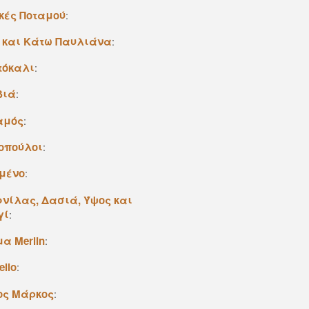
κές Ποταμού
:
 και Kάτω Παυλιάνα
:
τόκαλι
:
βιά
:
αμός
:
οπούλοι
:
μένο
:
νίλας, Δασιά, Ύψος και
γί
:
α Merlin
:
ello
:
ος Mάρκος
: