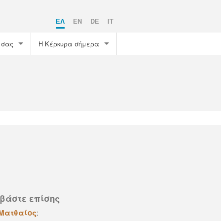
EΛ
EN
DE
IT
 σας
Η Κέρκυρα σήμερα
Καιρός
What’s on
Υπηρεσίες
βάστε επίσης
 Ματθαίος
: