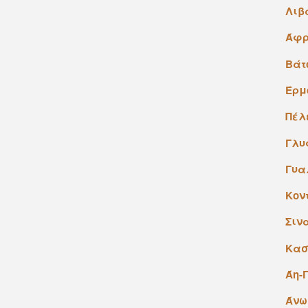
Λιβ
Άφ
Bάτ
Έρμ
Πέλ
Γλυ
Γυα
Κον
Σιν
Κασ
Άη-
Άνω