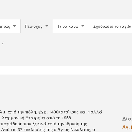
τητας
Περιοχές
Τι να κάνω
Σχεδιάστε το ταξίδι
Πόλη της Κέρκυρας
Attractions
Travel
/
Παραλίες
Museums
Accommodation
ερα
Περιοχή Μέσης
Ψυχαγωγία
Transport
Περιοχή του Όρους
Σπορ
Getting around
Περιοχή Γύρου
Αγορές
Corfu for you
Νότια Κέρκυρα, Περιοχή Λευκίμμης
λμ. από την πόλη, έχει 1400κατοίκους και πολλά
ιλαρμονική Eταιρεία από το 1958
Δια
Παξοί
 παράδοση που ξεκινά από την ίδρυση της
Άγ.
Aπό τις 37 εκκλησίες της ο Άγιος Nικόλαος, ο