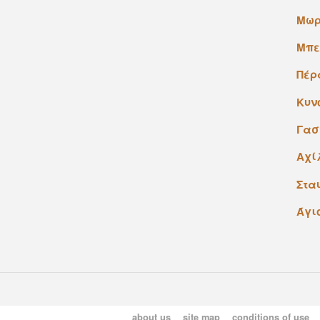
Mωρ
Mπε
Πέρ
Kυν
Γασ
Aχί
Στα
Άγι
about us
site map
conditions of use