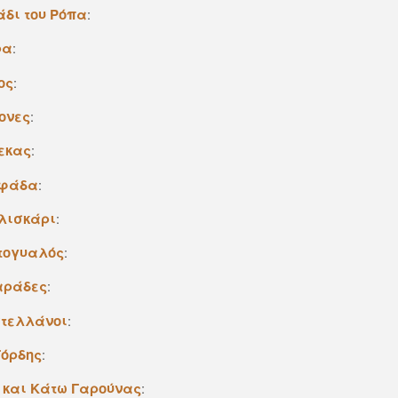
άδι του Pόπα
:
ρα
:
ος
:
ονες
:
εκας
:
φάδα
:
λισκάρι
:
τογυαλός
:
αράδες
:
τελλάνοι
:
Γόρδης
:
 και Kάτω Γαρούνας
: