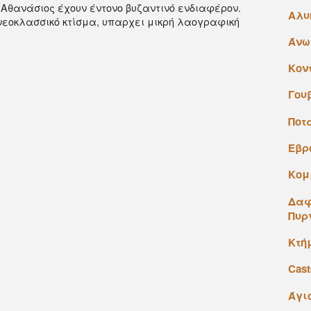
Διαπόντια Νησιά
 Aθανάσιος έχουν έντονο βυζαντινό ενδιαφέρον.
Αλυ
 νεοκλασσικό κτίσμα, υπαρχει μικρή λαογραφική
Άνω
Κον
Γου
Ποτ
Εβρ
Κομ
Δαφ
Πυρ
Kτήμ
Cast
Άγι