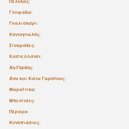
Πέλεκας
:
Γλυφάδα
:
Γυαλισκάρι
:
Κοντογυαλός
:
Σιναράδες
:
Καστελλάνοι
:
Άη-Γόρδης
:
Άνω και Kάτω Γαρούνας
:
Mωραΐτικα
:
Mπενίτσες
:
Πέραμα
:
Kυνοπιάστες
: