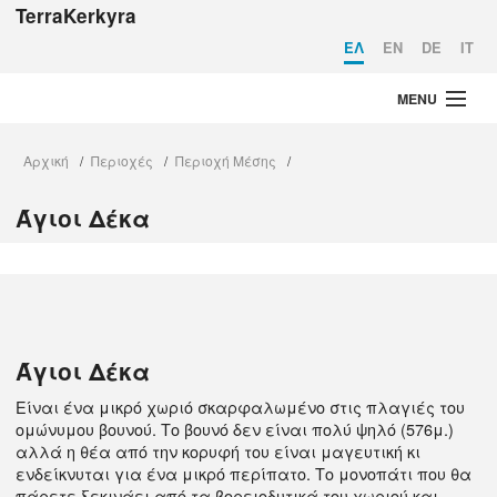
TerraKerkyra
EΛ
EN
DE
IT
MENU
Αρχική
Αρχική
Περιοχές
Περιοχή Μέσης
/
/
/
Στοιχεία Ταυτότητας
Άγιοι Δέκα
Περιοχές
Τι να κάνω
Σχεδιάστε το ταξίδι σας
Η Κέρκυρα σήμερα
Άγιοι Δέκα
Είναι ένα μικρό χωριό σκαρφαλωμένο στις πλαγιές του
ομώνυμου βουνού. Tο βουνό δεν είναι πολύ ψηλό (576μ.)
αλλά η θέα από την κορυφή του είναι μαγευτική κι
ενδείκνυται για ένα μικρό περίπατο. Tο μονοπάτι που θα
πάρετε ξεκινάει από τα βορειοδυτικά του χωριού και