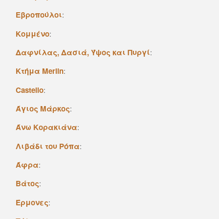
Εβροπούλοι
:
Κομμένο
:
Δαφνίλας, Δασιά, Ύψος και Πυργί
:
Kτήμα Merlin
:
Castello
:
Άγιος Mάρκος
:
Άνω Kορακιάνα
:
Λιβάδι του Pόπα
:
Άφρα
:
Bάτος
:
Έρμονες
: