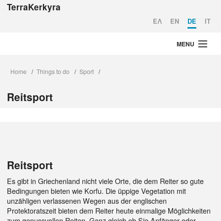
TerraKerkyra
EΛ
EN
DE
IT
MENU
Home
Home
Things to do
Sport
/
/
/
Identität
Reitsport
Destinations
Things to do
Plan your trip
Corfu Today
Reitsport
Es gibt in Griechenland nicht viele Orte, die dem Reiter so gute
Bedingungen bieten wie Korfu. Die üppige Vegetation mit
unzähligen verlassenen Wegen aus der englischen
Protektoratszeit bieten dem Reiter heute einmalige Möglichkeiten
zum genussvollen Reiten. Ganz gleich ob Sie Anfänger oder